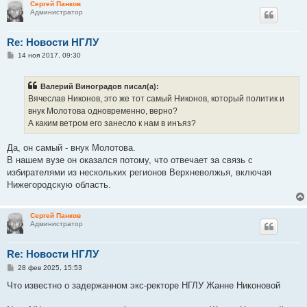
Сергей Панков
Администратор
Re: Новости НГЛУ
С
14 ноя 2017, 09:30
о
о
б
Валерий Виноградов писал(а):
щ
е
Вячеслав Никонов, это же тот самый Никонов, который политик и
н
внук Молотова одновременно, верно?
и
е
А каким ветром его занесло к нам в инъяз?
Да, он самый - внук Молотова.
В нашем вузе он оказался потому, что отвечает за связь с
избирателями из нескольких регионов Верхневолжья, включая
Нижегородскую область.
Сергей Панков
Администратор
Re: Новости НГЛУ
С
28 фев 2025, 15:53
о
о
Что известно о задержанном экс-ректоре НГЛУ Жанне Никоновой
б
щ