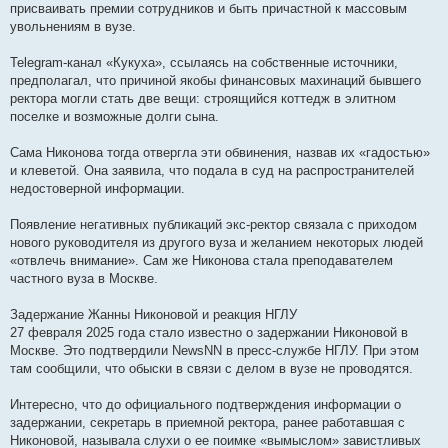
присваивать премии сотрудников и быть причастной к массовым
увольнениям в вузе.
Telegram-канал «Кукуха», ссылаясь на собственные источники,
предполагал, что причиной якобы финансовых махинаций бывшего
ректора могли стать две вещи: строящийся коттедж в элитном
поселке и возможные долги сына.
Сама Никонова тогда отвергла эти обвинения, назвав их «гадостью»
и клеветой. Она заявила, что подала в суд на распространителей
недостоверной информации.
Появление негативных публикаций экс-ректор связала с приходом
нового руководителя из другого вуза и желанием некоторых людей
«отвлечь внимание». Сам же Никонова стала преподавателем
частного вуза в Москве.
Задержание Жанны Никоновой и реакция НГЛУ
27 февраля 2025 года стало известно о задержании Никоновой в
Москве. Это подтвердили NewsNN в пресс-службе НГЛУ. При этом
там сообщили, что обыски в связи с делом в вузе не проводятся.
Интересно, что до официального подтверждения информации о
задержании, секретарь в приемной ректора, ранее работавшая с
Никоновой, называла слухи о ее поимке «вымыслом» завистливых