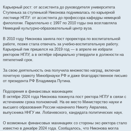
Карьерный рост: от ассистента до руководителя университета
Ступенька за ступенькой Никонова поднималась по карьерной
лестнице НГЛУ: от ассистента до профессора кафедры немецкой
филологии. Параллельно с 1997 по 2010 годы она возглавляла
Немецкий культурно-образовательный центр вуза.
В 2010 году Никонова заняла пост проректора по воспитательной
работе, позже стала отвечать за учебно-воспитательную работу.
Карьерный пик пришелся на 2019 год — в апреле ее избрали
ректором НГЛУ, а в октябре официально утвердили в должности на
пятилетний срок.
За свою деятельность она получила множество наград, включая
почетную грамоту Минобрнауки РФ и даже благодарственное письмо
от президента РФ Владимира Путина.
Подозрения в финансовых махинациях
В октябре 2024 года Никонова покинула пост ректора НГЛУ в связи с
истечением срока полномочий. На ее место Министерство науки и
высшего образования России назначило Никиту Авралева,
выпускника ННГУ им. Лобачевского, кандидата политических наук.
О возможных финансовых махинациях со стороны экс-ректора стало
известно в декабре 2024 года. Сообщалось, что Никонова могла