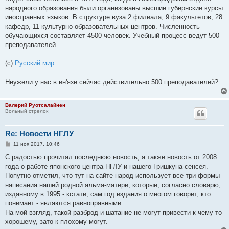
народного образования были организованы высшие губернские курсы
иностранных языков. В структуре вуза 2 филиала, 9 факультетов, 28
кафедр, 11 культурно-образовательных центров. Численность
обучающихся составляет 4500 человек. Учебный процесс ведут 500
преподавателей.
(с)
Русский мир
Неужели у нас в ин'язе сейчас действительно 500 преподавателей?
Валерий Руотсалайнен
Вольный стрелок
Re: Новости НГЛУ
С
11 ноя 2017, 10:46
о
о
С радостью прочитал последнюю новость, а также новость от 2008
б
года о работе японского центра НГЛУ и нашего Гришкуна-сенсея.
щ
е
Попутно отметил, что тут на сайте народ использует все три формы
н
написания нашей родной альма-матери, которые, согласно словарю,
и
е
изданному в 1995 - кстати, сам год издания о многом говорит, кто
понимает - являются равноправными.
На мой взгляд, такой разброд и шатание не могут привести к чему-то
хорошему, зато к плохому могут.