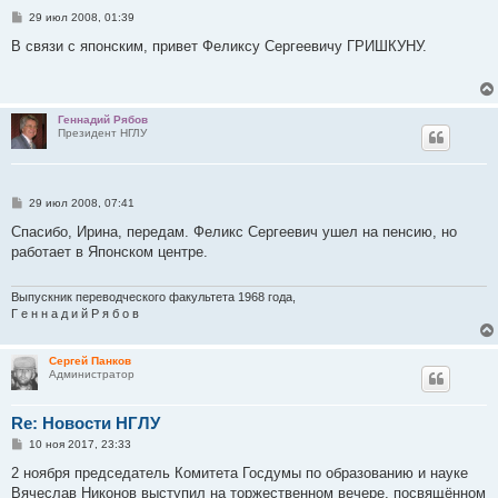
С
29 июл 2008, 01:39
о
о
В связи с японским, привет Феликсу Сергеевичу ГРИШКУНУ.
б
щ
е
н
и
Геннадий Рябов
е
Президент НГЛУ
С
29 июл 2008, 07:41
о
о
Спасибо, Ирина, передам. Феликс Сергеевич ушел на пенсию, но
б
работает в Японском центре.
щ
е
н
и
Выпускник переводческого факультета 1968 года,
е
Г е н н а д и й Р я б о в
Сергей Панков
Администратор
Re: Новости НГЛУ
С
10 ноя 2017, 23:33
о
о
2 ноября председатель Комитета Госдумы по образованию и науке
б
Вячеслав Никонов выступил на торжественном вечере, посвящённом
щ