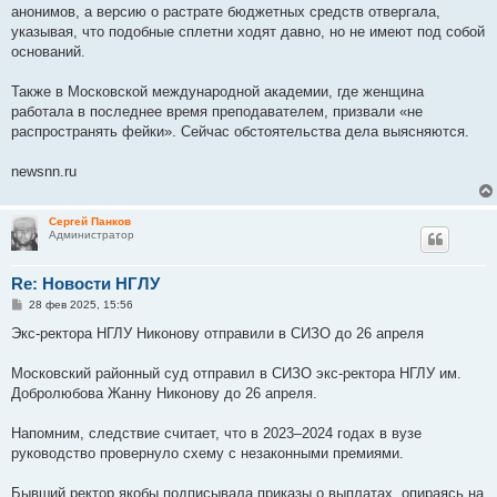
анонимов, а версию о растрате бюджетных средств отвергала,
указывая, что подобные сплетни ходят давно, но не имеют под собой
оснований.
Также в Московской международной академии, где женщина
работала в последнее время преподавателем, призвали «не
распространять фейки». Сейчас обстоятельства дела выясняются.
newsnn.ru
Сергей Панков
Администратор
Re: Новости НГЛУ
С
28 фев 2025, 15:56
о
о
Экс-ректора НГЛУ Никонову отправили в СИЗО до 26 апреля
б
щ
е
Московский районный суд отправил в СИЗО экс-ректора НГЛУ им.
н
Добролюбова Жанну Никонову до 26 апреля.
и
е
Напомним, следствие считает, что в 2023–2024 годах в вузе
руководство провернуло схему с незаконными премиями.
Бывший ректор якобы подписывала приказы о выплатах, опираясь на