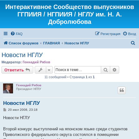
Интерактивное Сообщество выпускников
ГГПИИЯ / НГПИИЯ / НГЛУ им. Н. А.
Добролюбова
FAQ
Регистрация
Вход
П
Список форумов
ГЛАВНАЯ
Новости НГЛУ
о
Новости НГЛУ
и
Модератор:
Геннадий Рябов
с
Поиск
Расширен
Ответить
к
11 сообщений • Страница
1
из
1
Геннадий Рябов
Президент НГЛУ
Новости НГЛУ
С
20 июл 2008, 23:18
о
о
Новости НГЛУ
б
щ
е
Второй конкурс выступлений на японском языке среди студентов
н
Приволжского федерального округа состоялся в помещении
и