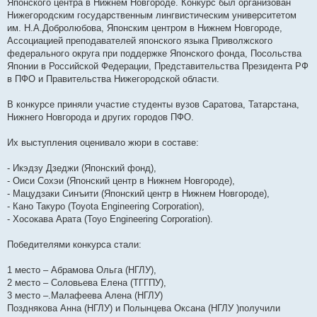
е
Японского центра в Нижнем Новгороде. Конкурс был организован
Нижегородским государственным лингвистическим университетом
им. Н.А.Добролюбова, Японским центром в Нижнем Новгороде,
Ассоциацией преподавателей японского языка Приволжского
федерального округа при поддержке Японского фонда, Посольства
Японии в Российской Федерации, Представительства Президента РФ
в ПФО и Правительства Нижегородской области.
В конкурсе приняли участие студенты вузов Саратова, Татарстана,
Нижнего Новгорода и других городов ПФО.
Их выступления оценивало жюри в составе:
- Икэдзу Дзеджи (Японский фонд),
- Оиси Сохэи (Японский центр в Нижнем Новгороде),
- Мацудзаки Синъити (Японский центр в Нижнем Новгороде),
- Кано Такуро (Toyota Engineering Corporation),
- Хосокава Арата (Toyo Engineering Corporation).
Победителями конкурса стали:
1 место – Абрамова Ольга (НГЛУ),
2 место – Соловьева Елена (ТГГПУ),
3 место –.Малафеева Алена (НГЛУ)
Позднякова Анна (НГЛУ) и Полынцева Оксана (НГЛУ )получили