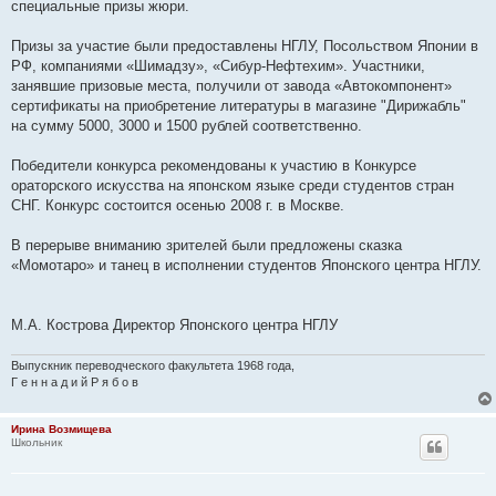
специальные призы жюри.
Призы за участие были предоставлены НГЛУ, Посольством Японии в
РФ, компаниями «Шимадзу», «Сибур-Нефтехим». Участники,
занявшие призовые места, получили от завода «Автокомпонент»
сертификаты на приобретение литературы в магазине "Дирижабль"
на сумму 5000, 3000 и 1500 рублей соответственно.
Победители конкурса рекомендованы к участию в Конкурсе
ораторского искусства на японском языке среди студентов стран
СНГ. Конкурс состоится осенью 2008 г. в Москве.
В перерыве вниманию зрителей были предложены сказка
«Момотаро» и танец в исполнении студентов Японского центра НГЛУ.
М.А. Кострова Директор Японского центра НГЛУ
Выпускник переводческого факультета 1968 года,
Г е н н а д и й Р я б о в
Ирина Возмищева
Школьник