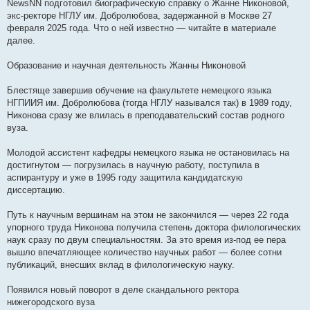
е
NewsNN подготовил биографическую справку о Жанне Никоновой,
н
экс-ректоре НГЛУ им. Добролюбова, задержанной в Москве 27
и
е
февраля 2025 года. Что о ней известно — читайте в материале
далее.
Образование и научная деятельность Жанны Никоновой
Блестяще завершив обучение на факультете немецкого языка
НГПИИЯ им. Добролюбова (тогда НГЛУ назывался так) в 1989 году,
Никонова сразу же влилась в преподавательский состав родного
вуза.
Молодой ассистент кафедры немецкого языка не остановилась на
достигнутом — погрузилась в научную работу, поступила в
аспирантуру и уже в 1995 году защитила кандидатскую
диссертацию.
Путь к научным вершинам на этом не закончился — через 22 года
упорного труда Никонова получила степень доктора филологических
наук сразу по двум специальностям. За это время из-под ее пера
вышло впечатляющее количество научных работ — более сотни
публикаций, внесших вклад в филологическую науку.
Появился новый поворот в деле скандального ректора
нижегородского вуза