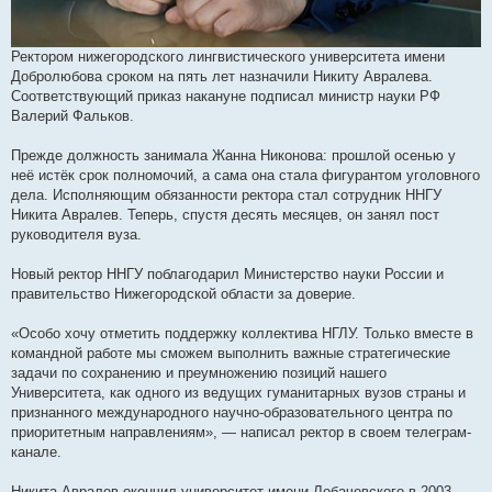
Ректором нижегородского лингвистического университета имени
Добролюбова сроком на пять лет назначили Никиту Авралева.
Соответствующий приказ накануне подписал министр науки РФ
Валерий Фальков.
Прежде должность занимала Жанна Никонова: прошлой осенью у
неё истёк срок полномочий, а сама она стала фигурантом уголовного
дела. Исполняющим обязанности ректора стал сотрудник ННГУ
Никита Авралев. Теперь, спустя десять месяцев, он занял пост
руководителя вуза.
Новый ректор ННГУ поблагодарил Министерство науки России и
правительство Нижегородской области за доверие.
«Особо хочу отметить поддержку коллектива НГЛУ. Только вместе в
командной работе мы сможем выполнить важные стратегические
задачи по сохранению и преумножению позиций нашего
Университета, как одного из ведущих гуманитарных вузов страны и
признанного международного научно-образовательного центра по
приоритетным направлениям», — написал ректор в своем телеграм-
канале.
Никита Авралев окончил университет имени Лобачевского в 2003