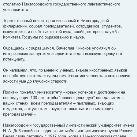
е
столетию Нижегородского государственного лингвистического
н
университета.
и
е
Торжественный вечер, организованный в Нижегородской
филармонии, собрал преподавателей, сотрудников, студентов,
выпускников и почётных гостей вуза, сообщает пресс-служба
Комитета Госдумы по образованию и науке.
Обращаясь к собравшимся, Вячеслав Никонов упомянул об
исторических заслугах университета и дал высокую оценку его
потенциалу.
Он напомнил, что, по мнению учёных, знание иностранных языков
способствует интеллектуальному развитию человека и сохранению
ясности ума до глубокой старости.
Политик пожелал университету «новых успехов и достижений на
последующие 100 лет, чтобы "просвещенья дух" всегда витал в
ваших стенах, всем преподавателям – пытливых, знающих,
студентов, а студентам – мудрых, опытных и понимающих
преподавателей».
Нижегородский государственный лингвистический университет имени
Н. А. Добролюбова – один из четырёх лингвистических вузов России.
Ведёт свою летопись с 1917 года, когда в Нижегородском отделе