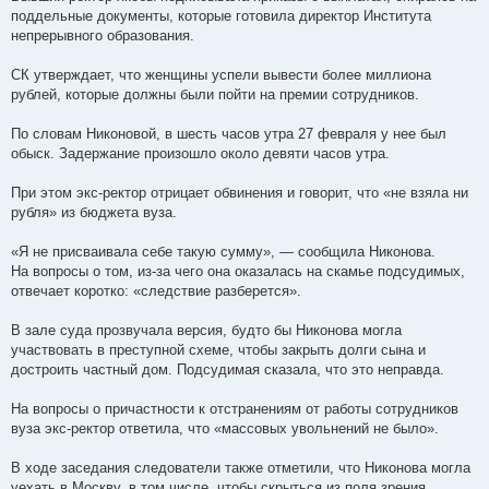
поддельные документы, которые готовила директор Института
непрерывного образования.
СК утверждает, что женщины успели вывести более миллиона
рублей, которые должны были пойти на премии сотрудников.
По словам Никоновой, в шесть часов утра 27 февраля у нее был
обыск. Задержание произошло около девяти часов утра.
При этом экс-ректор отрицает обвинения и говорит, что «не взяла ни
рубля» из бюджета вуза.
«Я не присваивала себе такую сумму», — сообщила Никонова.
На вопросы о том, из-за чего она оказалась на скамье подсудимых,
отвечает коротко: «следствие разберется».
В зале суда прозвучала версия, будто бы Никонова могла
участвовать в преступной схеме, чтобы закрыть долги сына и
достроить частный дом. Подсудимая сказала, что это неправда.
На вопросы о причастности к отстранениям от работы сотрудников
вуза экс-ректор ответила, что «массовых увольнений не было».
В ходе заседания следователи также отметили, что Никонова могла
уехать в Москву, в том числе, чтобы скрыться из поля зрения