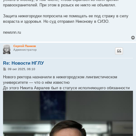
правоохранителей. При этом в розыск ее никто не объявлял.
Защита нижегородки попросила не помещать ее под стражу в силу
возраста и здоровья. Но суд отправил Никонову в СИЗО.
newsnn.ru
Сергей Панков
Администратор
Re: Новости НГЛУ
С
09 окт 2025, 06:10
о
о
Нового ректора назначили в нижегородском лингвистическом
б
университете — что о нём известно
щ
е
До этого Никита Авралев был в статусе исполняющего обязанности
н
и
е