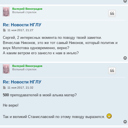
Валерий Виноградов
Вольный стрелок
Re: Новости НГЛУ
С
11 ноя 2017, 21:27
о
о
Сергей, 2 интересных момента по поводу твоей заметки.
б
Вячеслав Никонов, это же тот самый Никонов, который политик и
щ
е
внук Молотова одновременно, верно?
н
А каким ветром его занесло к нам в инъяз?
и
е
Валерий Виноградов
Вольный стрелок
Re: Новости НГЛУ
С
11 ноя 2017, 21:32
о
о
500
преподавателей в моей альма матер?
б
щ
е
Не верю!
н
и
е
Так и великий Станиславский по этому поводу выразился.