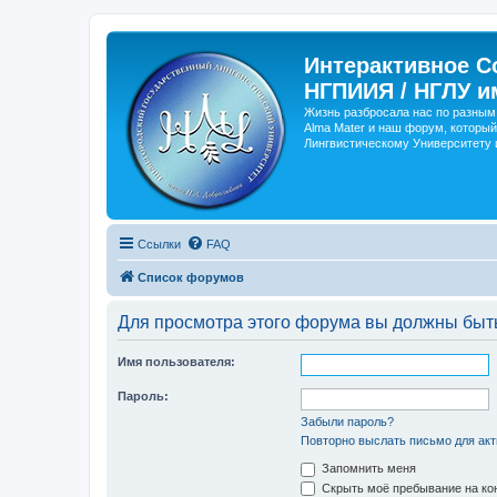
Интерактивное С
НГПИИЯ / НГЛУ и
Жизнь разбросала нас по разным 
Alma Mater и наш форум, который
Лингвистическому Университету и
Ссылки
FAQ
Список форумов
Для просмотра этого форума вы должны быт
Имя пользователя:
Пароль:
Забыли пароль?
Повторно выслать письмо для акт
Запомнить меня
Скрыть моё пребывание на кон