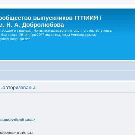
ообщество выпускников ГГПИИЯ /
м. Н. А. Добролюбова
городам и странам... Но мы всегда вместе, потому что у нас есть наша
 был создан 28 октября 2007 года в год, когда Нижегородскому
сполнилось 90 лет.
ь авторизованы.
ивации учётной записи
ференции в этот раз