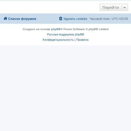
Перейти
Список форумов
Удалить cookies
Часовой пояс:
UTC+03:00
Создано на основе
phpBB
® Forum Software © phpBB Limited
Русская поддержка phpBB
Конфиденциальность
|
Правила