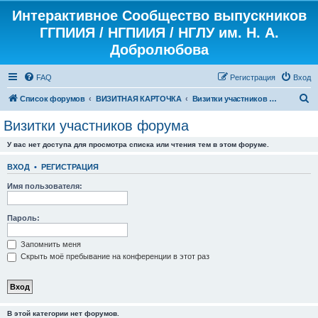
Интерактивное Сообщество выпускников
ГГПИИЯ / НГПИИЯ / НГЛУ им. Н. А.
Добролюбова
FAQ
Регистрация
Вход
П
Список форумов
ВИЗИТНАЯ КАРТОЧКА
Визитки участников форума
о
Визитки участников форума
и
У вас нет доступа для просмотра списка или чтения тем в этом форуме.
с
к
ВХОД
•
РЕГИСТРАЦИЯ
Имя пользователя:
Пароль:
Запомнить меня
Скрыть моё пребывание на конференции в этот раз
В этой категории нет форумов.