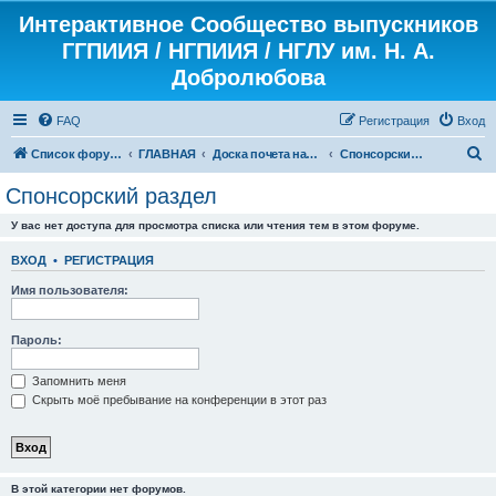
Интерактивное Сообщество выпускников
ГГПИИЯ / НГПИИЯ / НГЛУ им. Н. А.
Добролюбова
FAQ
Регистрация
Вход
П
Список форумов
ГЛАВНАЯ
Доска почета нашего форума
Спонсорский раздел
о
Спонсорский раздел
и
У вас нет доступа для просмотра списка или чтения тем в этом форуме.
с
к
ВХОД
•
РЕГИСТРАЦИЯ
Имя пользователя:
Пароль:
Запомнить меня
Скрыть моё пребывание на конференции в этот раз
В этой категории нет форумов.