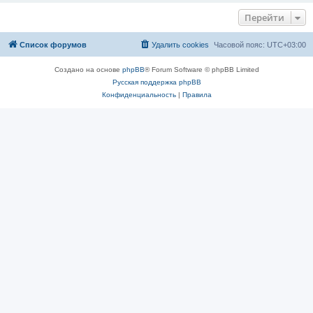
Перейти
Список форумов
Удалить cookies
Часовой пояс:
UTC+03:00
Создано на основе
phpBB
® Forum Software © phpBB Limited
Русская поддержка phpBB
Конфиденциальность
|
Правила