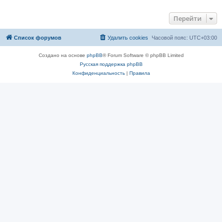
Перейти
Список форумов
Удалить cookies
Часовой пояс:
UTC+03:00
Создано на основе
phpBB
® Forum Software © phpBB Limited
Русская поддержка phpBB
Конфиденциальность
|
Правила