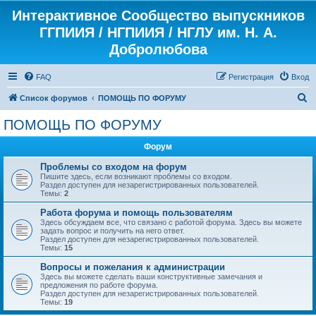
Интерактивное Сообщество выпускников
ГГПИИЯ / НГПИИЯ / НГЛУ им. Н. А.
Добролюбова
FAQ
Регистрация
Вход
П
Список форумов
ПОМОЩЬ ПО ФОРУМУ
о
ПОМОЩЬ ПО ФОРУМУ
и
Форум
с
к
Проблемы со входом на форум
Пишите здесь, если возникают проблемы со входом.
Раздел доступен для незарегистрированных пользователей.
Темы:
2
Работа форума и помощь пользователям
Здесь обсуждаем все, что связано с работой форума. Здесь вы можете
задать вопрос и получить на него ответ.
Раздел доступен для незарегистрированных пользователей.
Темы:
15
Вопросы и пожелания к администрации
Здесь вы можете сделать ваши конструктивные замечания и
предложения по работе форума.
Раздел доступен для незарегистрированных пользователей.
Темы:
19