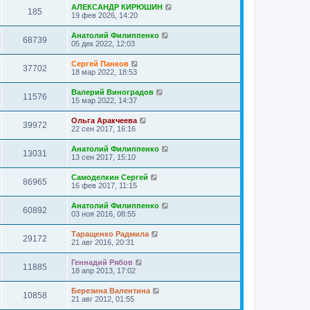
АЛЕКСАНДР КИРЮШИН
185
19 фев 2026, 14:20
Анатолий Филиппенко
68739
05 дек 2022, 12:03
Сергей Панков
37702
18 мар 2022, 18:53
Валерий Виноградов
11576
15 мар 2022, 14:37
Ольга Аракчеева
39972
22 сен 2017, 16:16
Анатолий Филиппенко
13031
13 сен 2017, 15:10
Самоделкин Сергей
86965
16 фев 2017, 11:15
Анатолий Филиппенко
60892
03 ноя 2016, 08:55
Таращенко Радмила
29172
21 авг 2016, 20:31
Геннадий Рябов
11885
18 апр 2013, 17:02
Березина Валентина
10858
21 авг 2012, 01:55