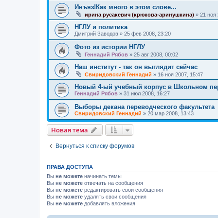
Инъяз!Как много в этом слове...
ирина русакевич (крюкова-аринушкина)
»
21 ноя 
НГЛУ и политика
Дмитрий Заводов
»
25 фев 2008, 23:20
Фото из истории НГЛУ
Геннадий Рябов
»
25 авг 2008, 00:02
Наш институт - так он выглядит сейчас
Свиридовский Геннадий
»
16 ноя 2007, 15:47
Новый 4-ый учебный корпус в Школьном пе
Геннадий Рябов
»
31 июл 2008, 16:27
Выборы декана переводческого факультета
Свиридовский Геннадий
»
20 мар 2008, 13:43
Новая тема
Вернуться к списку форумов
ПРАВА ДОСТУПА
Вы
не можете
начинать темы
Вы
не можете
отвечать на сообщения
Вы
не можете
редактировать свои сообщения
Вы
не можете
удалять свои сообщения
Вы
не можете
добавлять вложения