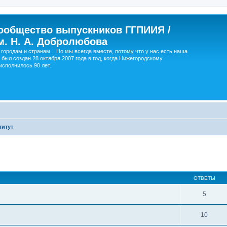
ообщество выпускников ГГПИИЯ /
м. Н. А. Добролюбова
городам и странам... Но мы всегда вместе, потому что у нас есть наша
 был создан 28 октября 2007 года в год, когда Нижегородскому
сполнилось 90 лет.
титут
ширенный поиск
ОТВЕТЫ
5
10