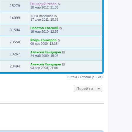
Геннадий Рябов
15279
30 мар 2012, 21:33
Инна Воронова
14099
17 фев 2011, 10:32
Налетов Евгений
31504
18 мар 2010, 12:56
Игорь Гончаров
73550
09 дек 2009, 13:35
Алексей Кандидов
10267
24 май 2009, 15:26
Алексей Кандидов
23494
03 апр 2008, 21:06
19 тем • Страница
1
из
1
Перейти