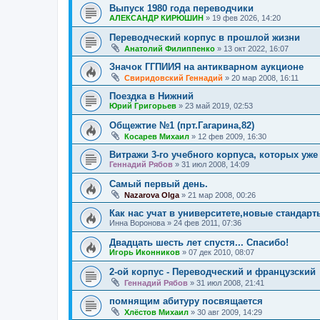
Выпуск 1980 года переводчики
АЛЕКСАНДР КИРЮШИН
»
19 фев 2026, 14:20
Переводческий корпус в прошлой жизни
Анатолий Филиппенко
»
13 окт 2022, 16:07
Значок ГГПИИЯ на антикварном аукционе
Свиридовский Геннадий
»
20 мар 2008, 16:11
Поездка в Нижний
Юрий Григорьев
»
23 май 2019, 02:53
Общежтие №1 (прт.Гагарина,82)
Косарев Михаил
»
12 фев 2009, 16:30
Витражи 3-го учебного корпуса, которых уже
Геннадий Рябов
»
31 июл 2008, 14:09
Самый первый день.
Nazarova Olga
»
21 мар 2008, 00:26
Как нас учат в университете,новые стандарт
Инна Воронова
»
24 фев 2011, 07:36
Двадцать шесть лет спустя... Спасибо!
Игорь Иконников
»
07 дек 2010, 08:07
2-ой корпус - Переводческий и французский
Геннадий Рябов
»
31 июл 2008, 21:41
помнящим абитуру посвящается
Хлёстов Михаил
»
30 авг 2009, 14:29