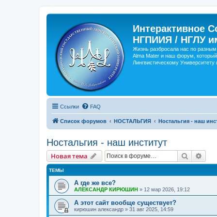
Интерактивное С
НГПИИЯ / НГЛУ и
Жизнь разбросала нас по разным 
Alma Mater и наш форум, который
Лингвистическому Университету и
Ссылки
FAQ
Список форумов
НОСТАЛЬГИЯ
Ностальгия - наш инс
Ностальгия - наш институт
Поиск
Рас
Новая тема
ТЕМЫ
А где же все?
АЛЕКСАНДР КИРЮШИН
»
12 мар 2026, 19:12
А этот сайт вообще существует?
кирюшин александр
»
31 авг 2025, 14:59