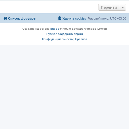
Перейти
Список форумов
Удалить cookies
Часовой пояс:
UTC+03:00
Создано на основе
phpBB
® Forum Software © phpBB Limited
Русская поддержка phpBB
Конфиденциальность
|
Правила