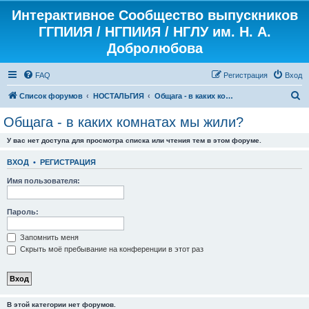
Интерактивное Сообщество выпускников
ГГПИИЯ / НГПИИЯ / НГЛУ им. Н. А.
Добролюбова
FAQ
Регистрация
Вход
П
Список форумов
НОСТАЛЬГИЯ
Общага - в каких комнатах мы жили?
о
Общага - в каких комнатах мы жили?
и
У вас нет доступа для просмотра списка или чтения тем в этом форуме.
с
к
ВХОД
•
РЕГИСТРАЦИЯ
Имя пользователя:
Пароль:
Запомнить меня
Скрыть моё пребывание на конференции в этот раз
В этой категории нет форумов.