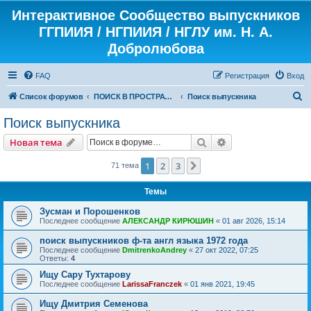
Интерактивное Сообщество выпускников
ГГПИИЯ / НГПИИЯ / НГЛУ им. Н. А.
Добролюбова
FAQ
Регистрация
Вход
П
Список форумов
ПОИСК В ПРОСТРАНСТВЕ И ВРЕМЕНИ
Поиск выпускника
о
Поиск выпускника
и
Поиск
Расширенный пои
Новая тема
с
к
1
2
3
След.
71 тема
Темы
Зусман и Порошенков
Последнее сообщение
АЛЕКСАНДР КИРЮШИН
«
01 авг 2026, 15:14
поиск выпускников ф-та англ языка 1972 года
Последнее сообщение
DmitrenkoAndrey
«
27 окт 2022, 07:25
Ответы:
4
Ищу Сару Тухтарову
Последнее сообщение
LarissaFranczek
«
01 янв 2021, 19:45
Ищу Дмитрия Семенова