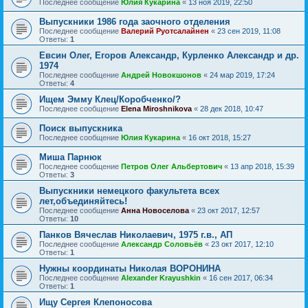
Последнее сообщение
Юлия Кукарина
«
13 ноя 2019, 22:50
Выпускники 1986 года заочного отделения
Последнее сообщение
Валерий Руотсалайнен
«
23 сен 2019, 11:08
Ответы:
1
Евсин Олег, Егоров Александр, Курленко Александр и др.
1974
Последнее сообщение
Андрей Новокшонов
«
24 мар 2019, 17:24
Ответы:
4
Ищем Эмму Клец/Коробченко/?
Последнее сообщение
Elena Miroshnikova
«
28 дек 2018, 10:47
Поиск выпускника
Последнее сообщение
Юлия Кукарина
«
16 окт 2018, 15:27
Миша Парнюк
Последнее сообщение
Петров Олег Альбертович
«
13 апр 2018, 15:39
Ответы:
3
Выпускники немецкого факультета всех
лет,объединяйтесь!
Последнее сообщение
Анна Новоселова
«
23 окт 2017, 12:57
Ответы:
10
Панков Вячеслав Николаевич, 1975 г.в., АП
Последнее сообщение
Александр Соловьёв
«
23 окт 2017, 12:10
Ответы:
1
Нужны координаты Николая ВОРОНИНА
Последнее сообщение
Alexander Krayushkin
«
16 сен 2017, 06:34
Ответы:
1
Ищу Сергея Клепоносова