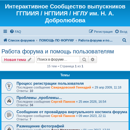
Интерактивное Сообщество выпускников
ГГПИИЯ / НГПИИЯ / НГЛУ им. Н. А.
Добролюбова
FAQ
Регистрация
Вход
П
Список форумов
ПОМОЩЬ ПО ФОРУМУ
Работа форума и помощь пользователям
о
Работа форума и помощь пользователям
и
Поиск
Расширенный пои
Новая тема
с
15 тем • Страница
1
из
1
к
Темы
Процесс регистрации пользователя
Последнее сообщение
Свиридовский Геннадий
«
29 апр 2009, 11:18
Ответы:
10
Проблемы ,проблемы...
Последнее сообщение
Сергей Панков
«
25 июн 2026, 16:54
Ответы:
34
Сообщение от провайдера виртуального хостинга форума
Последнее сообщение
Сергей Панков
«
09 июл 2023, 22:11
Ответы:
7
Размещение фотографий