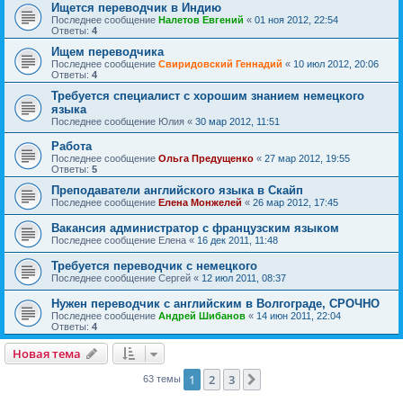
Ищется переводчик в Индию
Последнее сообщение
Налетов Евгений
«
01 ноя 2012, 22:54
Ответы:
4
Ищем переводчика
Последнее сообщение
Свиридовский Геннадий
«
10 июл 2012, 20:06
Ответы:
4
Требуется специалист с хорошим знанием немецкого
языка
Последнее сообщение
Юлия
«
30 мар 2012, 11:51
Работа
Последнее сообщение
Ольга Предущенко
«
27 мар 2012, 19:55
Ответы:
5
Преподаватели английского языка в Скайп
Последнее сообщение
Елена Монжелей
«
26 мар 2012, 17:45
Вакансия администратор с французским языком
Последнее сообщение
Елена
«
16 дек 2011, 11:48
Требуется переводчик с немецкого
Последнее сообщение
Сергей
«
12 июл 2011, 08:37
Нужен переводчик с английским в Волгограде, СРОЧНО
Последнее сообщение
Андрей Шибанов
«
14 июн 2011, 22:04
Ответы:
4
Новая тема
1
2
3
След.
63 темы