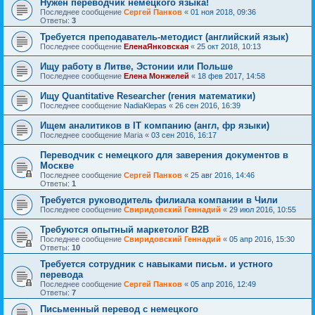
Нужен переводчик немецкого языка!
Последнее сообщение
Сергей Панков
«
01 ноя 2018, 09:36
Ответы:
3
Требуется преподаватель-методист (английский язык)
Последнее сообщение
ЕленаЯнковская
«
25 окт 2018, 10:13
Ищу работу в Литве, Эстонии или Польше
Последнее сообщение
Елена Монжелей
«
18 фев 2017, 14:58
Ищу Quantitative Researcher (гения математики)
Последнее сообщение
NadiaKlepas
«
26 сен 2016, 16:39
Ищем аналитиков в IT компанию (англ, фр языки)
Последнее сообщение
Maria
«
03 сен 2016, 16:17
Переводчик с немецкого для заверения документов в
Москве
Последнее сообщение
Сергей Панков
«
25 авг 2016, 14:46
Ответы:
1
Требуется руководитель филиала компании в Чили
Последнее сообщение
Свиридовский Геннадий
«
29 июл 2016, 10:55
Требуются опытный маркетолог B2B
Последнее сообщение
Свиридовский Геннадий
«
05 апр 2016, 15:30
Ответы:
10
Требуется сотрудник с навыками письм. и устного
перевода
Последнее сообщение
Сергей Панков
«
05 апр 2016, 12:49
Ответы:
7
Письменный перевод с немецкого