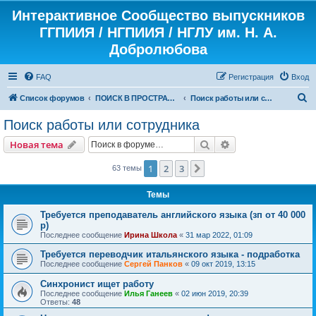
Интерактивное Сообщество выпускников
ГГПИИЯ / НГПИИЯ / НГЛУ им. Н. А.
Добролюбова
FAQ
Регистрация
Вход
П
Список форумов
ПОИСК В ПРОСТРАНСТВЕ И ВРЕМЕНИ
Поиск работы или сотрудника
о
Поиск работы или сотрудника
и
Поиск
Расширенный пои
Новая тема
с
к
1
2
3
След.
63 темы
Темы
Требуется преподаватель английского языка (зп от 40 000
р)
Последнее сообщение
Ирина Школа
«
31 мар 2022, 01:09
Требуется переводчик итальянского языка - подработка
Последнее сообщение
Сергей Панков
«
09 окт 2019, 13:15
Синхронист ищет работу
Последнее сообщение
Илья Ганеев
«
02 июн 2019, 20:39
Ответы:
48