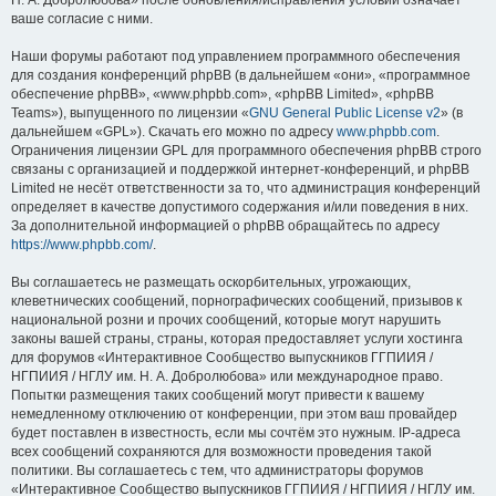
Н. А. Добролюбова» после обновления/исправления условий означает
ваше согласие с ними.
Наши форумы работают под управлением программного обеспечения
для создания конференций phpBB (в дальнейшем «они», «программное
обеспечение phpBB», «www.phpbb.com», «phpBB Limited», «phpBB
Teams»), выпущенного по лицензии «
GNU General Public License v2
» (в
дальнейшем «GPL»). Скачать его можно по адресу
www.phpbb.com
.
Ограничения лицензии GPL для программного обеспечения phpBB строго
связаны с организацией и поддержкой интернет-конференций, и phpBB
Limited не несёт ответственности за то, что администрация конференций
определяет в качестве допустимого содержания и/или поведения в них.
За дополнительной информацией о phpBB обращайтесь по адресу
https://www.phpbb.com/
.
Вы соглашаетесь не размещать оскорбительных, угрожающих,
клеветнических сообщений, порнографических сообщений, призывов к
национальной розни и прочих сообщений, которые могут нарушить
законы вашей страны, страны, которая предоставляет услуги хостинга
для форумов «Интерактивное Сообщество выпускников ГГПИИЯ /
НГПИИЯ / НГЛУ им. Н. А. Добролюбова» или международное право.
Попытки размещения таких сообщений могут привести к вашему
немедленному отключению от конференции, при этом ваш провайдер
будет поставлен в известность, если мы сочтём это нужным. IP-адреса
всех сообщений сохраняются для возможности проведения такой
политики. Вы соглашаетесь с тем, что администраторы форумов
«Интерактивное Сообщество выпускников ГГПИИЯ / НГПИИЯ / НГЛУ им.