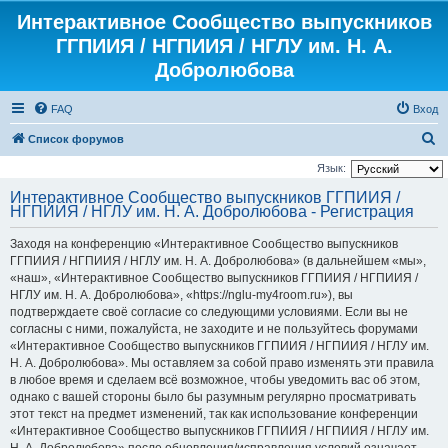
Интерактивное Сообщество выпускников
ГГПИИЯ / НГПИИЯ / НГЛУ им. Н. А.
Добролюбова
FAQ
Вход
П
Список форумов
о
Язык:
и
Интерактивное Сообщество выпускников ГГПИИЯ /
НГПИИЯ / НГЛУ им. Н. А. Добролюбова - Регистрация
с
к
Заходя на конференцию «Интерактивное Сообщество выпускников
ГГПИИЯ / НГПИИЯ / НГЛУ им. Н. А. Добролюбова» (в дальнейшем «мы»,
«наш», «Интерактивное Сообщество выпускников ГГПИИЯ / НГПИИЯ /
НГЛУ им. Н. А. Добролюбова», «https://nglu-my4room.ru»), вы
подтверждаете своё согласие со следующими условиями. Если вы не
согласны с ними, пожалуйста, не заходите и не пользуйтесь форумами
«Интерактивное Сообщество выпускников ГГПИИЯ / НГПИИЯ / НГЛУ им.
Н. А. Добролюбова». Мы оставляем за собой право изменять эти правила
в любое время и сделаем всё возможное, чтобы уведомить вас об этом,
однако с вашей стороны было бы разумным регулярно просматривать
этот текст на предмет изменений, так как использование конференции
«Интерактивное Сообщество выпускников ГГПИИЯ / НГПИИЯ / НГЛУ им.