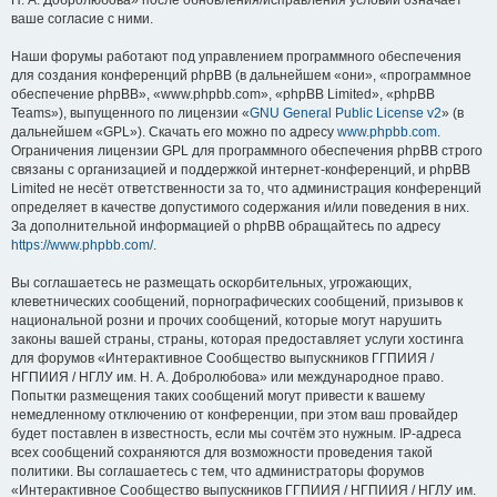
Н. А. Добролюбова» после обновления/исправления условий означает
ваше согласие с ними.
Наши форумы работают под управлением программного обеспечения
для создания конференций phpBB (в дальнейшем «они», «программное
обеспечение phpBB», «www.phpbb.com», «phpBB Limited», «phpBB
Teams»), выпущенного по лицензии «
GNU General Public License v2
» (в
дальнейшем «GPL»). Скачать его можно по адресу
www.phpbb.com
.
Ограничения лицензии GPL для программного обеспечения phpBB строго
связаны с организацией и поддержкой интернет-конференций, и phpBB
Limited не несёт ответственности за то, что администрация конференций
определяет в качестве допустимого содержания и/или поведения в них.
За дополнительной информацией о phpBB обращайтесь по адресу
https://www.phpbb.com/
.
Вы соглашаетесь не размещать оскорбительных, угрожающих,
клеветнических сообщений, порнографических сообщений, призывов к
национальной розни и прочих сообщений, которые могут нарушить
законы вашей страны, страны, которая предоставляет услуги хостинга
для форумов «Интерактивное Сообщество выпускников ГГПИИЯ /
НГПИИЯ / НГЛУ им. Н. А. Добролюбова» или международное право.
Попытки размещения таких сообщений могут привести к вашему
немедленному отключению от конференции, при этом ваш провайдер
будет поставлен в известность, если мы сочтём это нужным. IP-адреса
всех сообщений сохраняются для возможности проведения такой
политики. Вы соглашаетесь с тем, что администраторы форумов
«Интерактивное Сообщество выпускников ГГПИИЯ / НГПИИЯ / НГЛУ им.