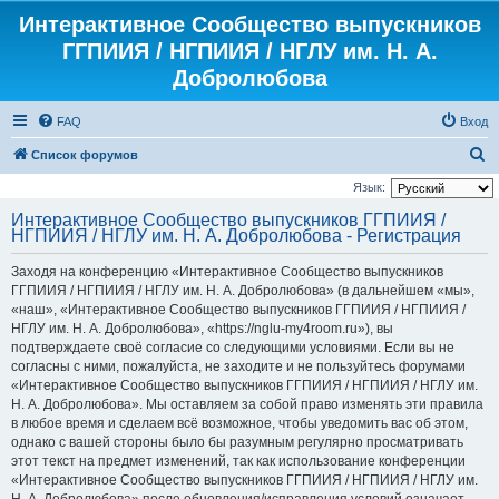
Интерактивное Сообщество выпускников
ГГПИИЯ / НГПИИЯ / НГЛУ им. Н. А.
Добролюбова
FAQ
Вход
П
Список форумов
о
Язык:
и
Интерактивное Сообщество выпускников ГГПИИЯ /
НГПИИЯ / НГЛУ им. Н. А. Добролюбова - Регистрация
с
к
Заходя на конференцию «Интерактивное Сообщество выпускников
ГГПИИЯ / НГПИИЯ / НГЛУ им. Н. А. Добролюбова» (в дальнейшем «мы»,
«наш», «Интерактивное Сообщество выпускников ГГПИИЯ / НГПИИЯ /
НГЛУ им. Н. А. Добролюбова», «https://nglu-my4room.ru»), вы
подтверждаете своё согласие со следующими условиями. Если вы не
согласны с ними, пожалуйста, не заходите и не пользуйтесь форумами
«Интерактивное Сообщество выпускников ГГПИИЯ / НГПИИЯ / НГЛУ им.
Н. А. Добролюбова». Мы оставляем за собой право изменять эти правила
в любое время и сделаем всё возможное, чтобы уведомить вас об этом,
однако с вашей стороны было бы разумным регулярно просматривать
этот текст на предмет изменений, так как использование конференции
«Интерактивное Сообщество выпускников ГГПИИЯ / НГПИИЯ / НГЛУ им.