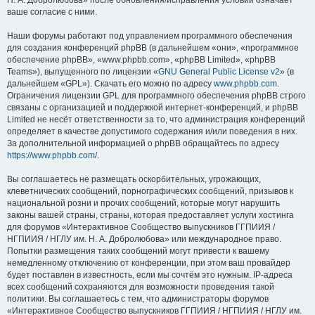
Н. А. Добролюбова» после обновления/исправления условий означает
ваше согласие с ними.
Наши форумы работают под управлением программного обеспечения
для создания конференций phpBB (в дальнейшем «они», «программное
обеспечение phpBB», «www.phpbb.com», «phpBB Limited», «phpBB
Teams»), выпущенного по лицензии «
GNU General Public License v2
» (в
дальнейшем «GPL»). Скачать его можно по адресу
www.phpbb.com
.
Ограничения лицензии GPL для программного обеспечения phpBB строго
связаны с организацией и поддержкой интернет-конференций, и phpBB
Limited не несёт ответственности за то, что администрация конференций
определяет в качестве допустимого содержания и/или поведения в них.
За дополнительной информацией о phpBB обращайтесь по адресу
https://www.phpbb.com/
.
Вы соглашаетесь не размещать оскорбительных, угрожающих,
клеветнических сообщений, порнографических сообщений, призывов к
национальной розни и прочих сообщений, которые могут нарушить
законы вашей страны, страны, которая предоставляет услуги хостинга
для форумов «Интерактивное Сообщество выпускников ГГПИИЯ /
НГПИИЯ / НГЛУ им. Н. А. Добролюбова» или международное право.
Попытки размещения таких сообщений могут привести к вашему
немедленному отключению от конференции, при этом ваш провайдер
будет поставлен в известность, если мы сочтём это нужным. IP-адреса
всех сообщений сохраняются для возможности проведения такой
политики. Вы соглашаетесь с тем, что администраторы форумов
«Интерактивное Сообщество выпускников ГГПИИЯ / НГПИИЯ / НГЛУ им.