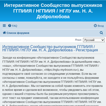
Интерактивное Сообщество выпускников
ГГПИИЯ / НГПИИЯ / НГЛУ им. Н. А.
Добролюбова
FAQ
Вход
П
Список форумов
о
Язык:
и
Интерактивное Сообщество выпускников ГГПИИЯ /
НГПИИЯ / НГЛУ им. Н. А. Добролюбова - Регистрация
с
к
Заходя на конференцию «Интерактивное Сообщество выпускников
ГГПИИЯ / НГПИИЯ / НГЛУ им. Н. А. Добролюбова» (в дальнейшем «мы»,
«наш», «Интерактивное Сообщество выпускников ГГПИИЯ / НГПИИЯ /
НГЛУ им. Н. А. Добролюбова», «https://nglu-my4room.ru»), вы
подтверждаете своё согласие со следующими условиями. Если вы не
согласны с ними, пожалуйста, не заходите и не пользуйтесь форумами
«Интерактивное Сообщество выпускников ГГПИИЯ / НГПИИЯ / НГЛУ им.
Н. А. Добролюбова». Мы оставляем за собой право изменять эти правила
в любое время и сделаем всё возможное, чтобы уведомить вас об этом,
однако с вашей стороны было бы разумным регулярно просматривать
этот текст на предмет изменений, так как использование конференции
«Интерактивное Сообщество выпускников ГГПИИЯ / НГПИИЯ / НГЛУ им.