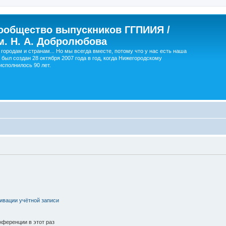
ообщество выпускников ГГПИИЯ /
м. Н. А. Добролюбова
городам и странам... Но мы всегда вместе, потому что у нас есть наша
 был создан 28 октября 2007 года в год, когда Нижегородскому
сполнилось 90 лет.
ивации учётной записи
ференции в этот раз