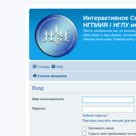
Интерактивное С
НГПИИЯ / НГЛУ и
Жизнь разбросала нас по разным 
Alma Mater и наш форум, который
Лингвистическому Университету и
Ссылки
FAQ
Список форумов
Вход
Имя пользователя:
Пароль:
Забыли пароль?
Повторно выслать письмо для акт
Запомнить меня
Скрыть моё пребывание на кон