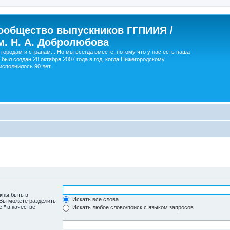
ообщество выпускников ГГПИИЯ /
м. Н. А. Добролюбова
городам и странам... Но мы всегда вместе, потому что у нас есть наша
 был создан 28 октября 2007 года в год, когда Нижегородскому
сполнилось 90 лет.
жны быть в
Искать все слова
 Вы можете разделить
те
*
в качестве
Искать любое слово/поиск с языком запросов