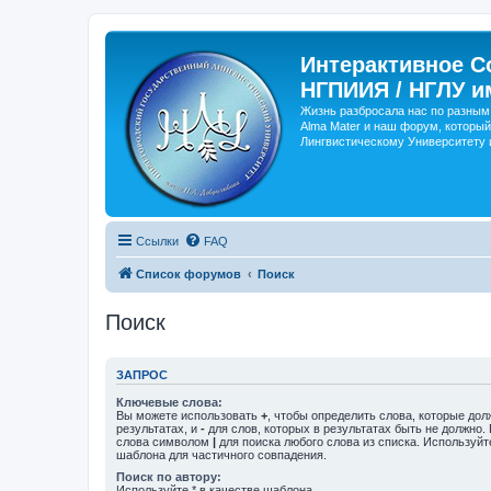
Интерактивное С
НГПИИЯ / НГЛУ и
Жизнь разбросала нас по разным 
Alma Mater и наш форум, который
Лингвистическому Университету и
Ссылки
FAQ
Список форумов
Поиск
Поиск
ЗАПРОС
Ключевые слова:
Вы можете использовать
+
, чтобы определить слова, которые дол
результатах, и
-
для слов, которых в результатах быть не должно.
слова символом
|
для поиска любого слова из списка. Используй
шаблона для частичного совпадения.
Поиск по автору:
Используйте * в качестве шаблона.