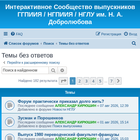
Интерактивное Сообщество выпускников
ГГПИИЯ / НГПИИЯ / НГЛУ им. Н. А.
Добролюбова
FAQ
Регистрация
Вход
П
Список форумов
Поиск
Темы без ответов
о
Темы без ответов
и
Перейти к расширенному поиску
с
Поиск
Расширенный поиск
к
Страница
1
из
7
1
2
3
4
5
7
След.
Найдено 182 результата
…
Темы
Форум практически приказал долго жить?
Последнее сообщение
АЛЕКСАНДР КИРЮШИН
«
07 авг 2026, 12:39
Добавлено в форуме
Новости НГЛУ
Зусман и Порошенков
Последнее сообщение
АЛЕКСАНДР КИРЮШИН
«
01 авг 2026, 15:14
Добавлено в форуме
Поиск выпускника
Выпуск 1980 переводческий факультет-французы
Последнее сообщение
АЛЕКСАНДР КИРЮШИН
«
01 авг 2026, 15:03