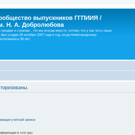
ообщество выпускников ГГПИИЯ /
м. Н. А. Добролюбова
городам и странам... Но мы всегда вместе, потому что у нас есть наша
 был создан 28 октября 2007 года в год, когда Нижегородскому
сполнилось 90 лет.
торизованы.
ивации учётной записи
ференции в этот раз