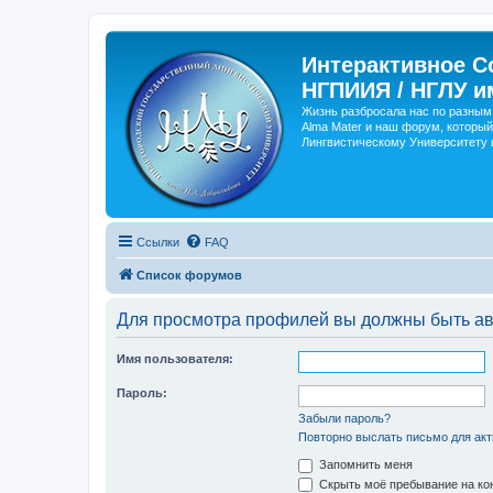
Интерактивное С
НГПИИЯ / НГЛУ и
Жизнь разбросала нас по разным 
Alma Mater и наш форум, который
Лингвистическому Университету и
Ссылки
FAQ
Список форумов
Для просмотра профилей вы должны быть ав
Имя пользователя:
Пароль:
Забыли пароль?
Повторно выслать письмо для акт
Запомнить меня
Скрыть моё пребывание на кон