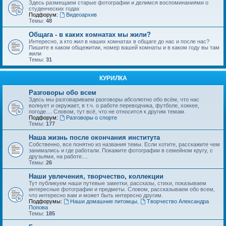
Здесь размещаем старые фотографии и делимся воспоминаниями о
студенческих годах
Подфорум:
Видеоархив
Темы:
48
Общага - в каких комнатах мы жили?
Интересно, а кто жил в наших комнатах в общаге до нас и после нас?
Пишите в каком общежитии, номер вашей комнаты и в каком году вы там
жили
Темы:
31
КУРИЛКА
Разговоры обо всем
Здесь мы разговариваем разговоры абсолютно обо всём, что нас
волнует и окружает, в т.ч. о работе переводчика, футболе, хоккее,
погоде.... Словом, тут всё, что не относится к другим темам.
Подфорум:
Разговоры о спорте
Темы:
177
Наша жизнь после окончания института
Собственно, все понятно из названия темы. Если хотите, расскажите чем
занимались и где работали. Покажите фотографии в семейном кругу, с
друзьями, на работе....
Темы:
26
Наши увлечения, творчество, коллекции
Тут публикуем наши путевые заметки, рассказы, стихи, показываем
интересные фотографии и предметы. Словом, рассказываем обо всем,
что интересно вам и может быть интересно другим.
Подфорумы:
Наши домашние питомцы
,
Творчество Александра
Попова
Темы:
185