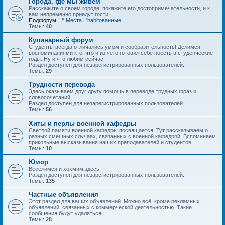
Города, где мы живем
Расскажите о своем городе, покажите его достопримечательности, и к
вам непременно приедут гости!
Подфорум:
Места L'habitованные
Темы:
40
Кулинарный форум
Студенты всегда отличались умом и сообразительность! Делимся
воспоминаниями кто, что и из чего готовил себе поесть в студенческие
годы. Ну и что любим сейчас!
Раздел доступен для незарегистрированных пользователей.
Темы:
29
Трудности перевода
Здесь оказываем друг другу помощь в переводе трудных фраз и
словосочетаний.
Раздел доступен для незарегистрированных пользователей.
Темы:
56
Хиты и перлы военной кафедры
Светлой памяти военной кафедры посвящается! Тут рассказываем о
разных смешных случаях, связанных с военной кафедрой. Вспоминаем
прикольные высказывания наших преподавателей и студентов.
Темы:
10
Юмор
Веселимся и хохмим здесь.
Раздел доступен для незарегистрированных пользователей.
Темы:
135
Частные объявления
Этот раздел для ваших объявлений. Можно всё, кроме рекламных
объявлений, связанных с коммерческой деятельностью. Такие
сообщения будут удаляться
Темы:
28