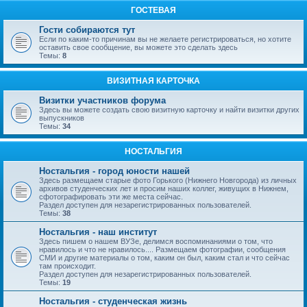
ГОСТЕВАЯ
Гости собираются тут
Если по каким-то причинам вы не желаете регистрироваться, но хотите
оставить свое сообщение, вы можете это сделать здесь
Темы:
8
ВИЗИТНАЯ КАРТОЧКА
Визитки участников форума
Здесь вы можете создать свою визитную карточку и найти визитки других
выпускников
Темы:
34
НОСТАЛЬГИЯ
Ностальгия - город юности нашей
Здесь размещаем старые фото Горького (Нижнего Новгорода) из личных
архивов студенческих лет и просим наших коллег, живущих в Нижнем,
сфотографировать эти же места сейчас.
Раздел доступен для незарегистрированных пользователей.
Темы:
38
Ностальгия - наш институт
Здесь пишем о нашем ВУЗе, делимся воспоминаниями о том, что
нравилось и что не нравилось.... Размещаем фотографии, сообщения
СМИ и другие материалы о том, каким он был, каким стал и что сейчас
там происходит.
Раздел доступен для незарегистрированных пользователей.
Темы:
19
Ностальгия - студенческая жизнь