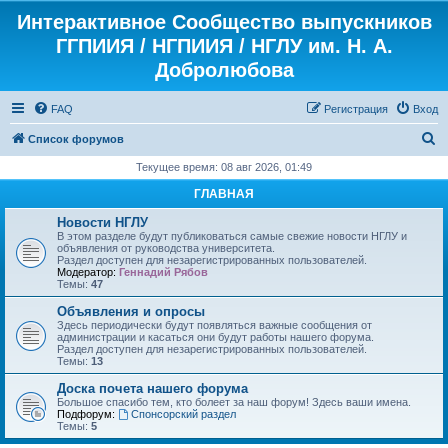
Интерактивное Сообщество выпускников
ГГПИИЯ / НГПИИЯ / НГЛУ им. Н. А.
Добролюбова
FAQ
Регистрация
Вход
П
Список форумов
о
Текущее время: 08 авг 2026, 01:49
и
ГЛАВНАЯ
с
Новости НГЛУ
к
В этом разделе будут публиковаться самые свежие новости НГЛУ и
объявления от руководства университета.
Раздел доступен для незарегистрированных пользователей.
Модератор:
Геннадий Рябов
Темы:
47
Объявления и опросы
Здесь периодически будут появляться важные сообщения от
администрации и касаться они будут работы нашего форума.
Раздел доступен для незарегистрированных пользователей.
Темы:
13
Доска почета нашего форума
Большое спасибо тем, кто болеет за наш форум! Здесь ваши имена.
Подфорум:
Спонсорский раздел
Темы:
5