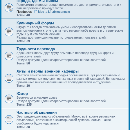
Города, где мы живем
Расскажите о своем городе, покажите его достопримечательности, и к
вам непременно приедут гости!
Подфорум:
Места L'habitованные
Темы:
40
Кулинарный форум
Студенты всегда отличались умом и сообразительность! Делимся
воспоминаниями кто, что и из чего готовил себе поесть в студенческие
годы. Ну и что любим сейчас!
Раздел доступен для незарегистрированных пользователей.
Темы:
29
Трудности перевода
Здесь оказываем друг другу помощь в переводе трудных фраз и
словосочетаний.
Раздел доступен для незарегистрированных пользователей.
Темы:
56
Хиты и перлы военной кафедры
Светлой памяти военной кафедры посвящается! Тут рассказываем о
разных смешных случаях, связанных с военной кафедрой. Вспоминаем
прикольные высказывания наших преподавателей и студентов.
Темы:
10
Юмор
Веселимся и хохмим здесь.
Раздел доступен для незарегистрированных пользователей.
Темы:
135
Частные объявления
Этот раздел для ваших объявлений. Можно всё, кроме рекламных
объявлений, связанных с коммерческой деятельностью. Такие
сообщения будут удаляться
Темы:
28