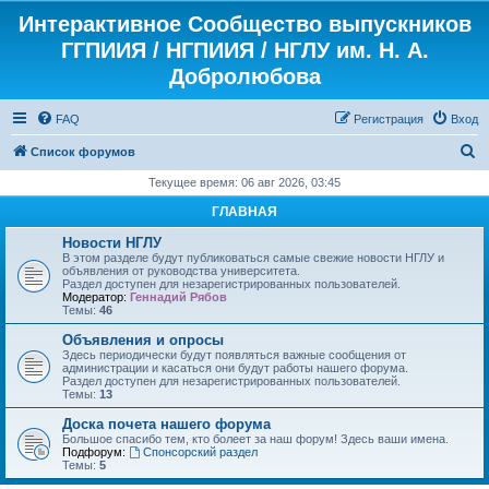
Интерактивное Сообщество выпускников
ГГПИИЯ / НГПИИЯ / НГЛУ им. Н. А.
Добролюбова
FAQ
Регистрация
Вход
П
Список форумов
о
Текущее время: 06 авг 2026, 03:45
и
ГЛАВНАЯ
с
Новости НГЛУ
к
В этом разделе будут публиковаться самые свежие новости НГЛУ и
объявления от руководства университета.
Раздел доступен для незарегистрированных пользователей.
Модератор:
Геннадий Рябов
Темы:
46
Объявления и опросы
Здесь периодически будут появляться важные сообщения от
администрации и касаться они будут работы нашего форума.
Раздел доступен для незарегистрированных пользователей.
Темы:
13
Доска почета нашего форума
Большое спасибо тем, кто болеет за наш форум! Здесь ваши имена.
Подфорум:
Спонсорский раздел
Темы:
5