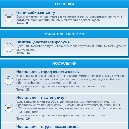
ГОСТЕВАЯ
Гости собираются тут
Если по каким-то причинам вы не желаете регистрироваться, но хотите
оставить свое сообщение, вы можете это сделать здесь
Темы:
8
ВИЗИТНАЯ КАРТОЧКА
Визитки участников форума
Здесь вы можете создать свою визитную карточку и найти визитки других
выпускников
Темы:
34
НОСТАЛЬГИЯ
Ностальгия - город юности нашей
Здесь размещаем старые фото Горького (Нижнего Новгорода) из личных
архивов студенческих лет и просим наших коллег, живущих в Нижнем,
сфотографировать эти же места сейчас.
Раздел доступен для незарегистрированных пользователей.
Темы:
38
Ностальгия - наш институт
Здесь пишем о нашем ВУЗе, делимся воспоминаниями о том, что
нравилось и что не нравилось.... Размещаем фотографии, сообщения
СМИ и другие материалы о том, каким он был, каким стал и что сейчас
там происходит.
Раздел доступен для незарегистрированных пользователей.
Темы:
19
Ностальгия - студенческая жизнь