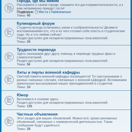
Города, где мы живем
Расскажите о своем городе, покажите его достопримечательности, и к
вам непременно приедут гости!
Подфорум:
Места L'habitованные
Темы:
40
Кулинарный форум
Студенты всегда отличались умом и сообразительность! Делимся
воспоминаниями кто, что и из чего готовил себе поесть в студенческие
годы. Ну и что любим сейчас!
Раздел доступен для незарегистрированных пользователей.
Темы:
29
Трудности перевода
Здесь оказываем друг другу помощь в переводе трудных фраз и
словосочетаний.
Раздел доступен для незарегистрированных пользователей.
Темы:
56
Хиты и перлы военной кафедры
Светлой памяти военной кафедры посвящается! Тут рассказываем о
разных смешных случаях, связанных с военной кафедрой. Вспоминаем
прикольные высказывания наших преподавателей и студентов.
Темы:
10
Юмор
Веселимся и хохмим здесь.
Раздел доступен для незарегистрированных пользователей.
Темы:
135
Частные объявления
Этот раздел для ваших объявлений. Можно всё, кроме рекламных
объявлений, связанных с коммерческой деятельностью. Такие
сообщения будут удаляться
Темы:
28