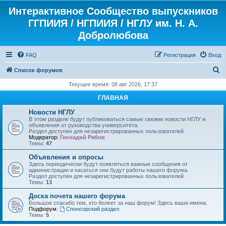
Интерактивное Сообщество выпускников
ГГПИИЯ / НГПИИЯ / НГЛУ им. Н. А.
Добролюбова
FAQ
Регистрация
Вход
П
Список форумов
о
Текущее время: 08 авг 2026, 17:37
и
ГЛАВНАЯ
с
Новости НГЛУ
к
В этом разделе будут публиковаться самые свежие новости НГЛУ и
объявления от руководства университета.
Раздел доступен для незарегистрированных пользователей.
Модератор:
Геннадий Рябов
Темы:
47
Объявления и опросы
Здесь периодически будут появляться важные сообщения от
администрации и касаться они будут работы нашего форума.
Раздел доступен для незарегистрированных пользователей.
Темы:
13
Доска почета нашего форума
Большое спасибо тем, кто болеет за наш форум! Здесь ваши имена.
Подфорум:
Спонсорский раздел
Темы:
5