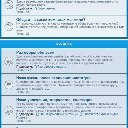
Здесь размещаем старые фотографии и делимся воспоминаниями о
студенческих годах
Подфорум:
Видеоархив
Темы:
48
Общага - в каких комнатах мы жили?
Интересно, а кто жил в наших комнатах в общаге до нас и после нас?
Пишите в каком общежитии, номер вашей комнаты и в каком году вы там
жили
Темы:
31
КУРИЛКА
Разговоры обо всем
Здесь мы разговариваем разговоры абсолютно обо всём, что нас
волнует и окружает, в т.ч. о работе переводчика, футболе, хоккее,
погоде.... Словом, тут всё, что не относится к другим темам.
Подфорум:
Разговоры о спорте
Темы:
177
Наша жизнь после окончания института
Собственно, все понятно из названия темы. Если хотите, расскажите чем
занимались и где работали. Покажите фотографии в семейном кругу, с
друзьями, на работе....
Темы:
26
Наши увлечения, творчество, коллекции
Тут публикуем наши путевые заметки, рассказы, стихи, показываем
интересные фотографии и предметы. Словом, рассказываем обо всем,
что интересно вам и может быть интересно другим.
Подфорумы:
Наши домашние питомцы
,
Творчество Александра
Попова
Темы:
185