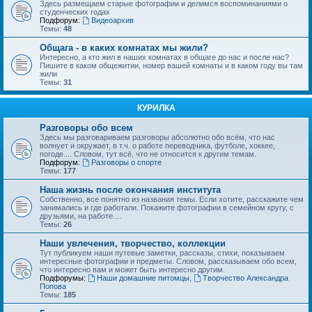
Здесь размещаем старые фотографии и делимся воспоминаниями о
студенческих годах
Подфорум:
Видеоархив
Темы:
48
Общага - в каких комнатах мы жили?
Интересно, а кто жил в наших комнатах в общаге до нас и после нас?
Пишите в каком общежитии, номер вашей комнаты и в каком году вы там
жили
Темы:
31
КУРИЛКА
Разговоры обо всем
Здесь мы разговариваем разговоры абсолютно обо всём, что нас
волнует и окружает, в т.ч. о работе переводчика, футболе, хоккее,
погоде.... Словом, тут всё, что не относится к другим темам.
Подфорум:
Разговоры о спорте
Темы:
177
Наша жизнь после окончания института
Собственно, все понятно из названия темы. Если хотите, расскажите чем
занимались и где работали. Покажите фотографии в семейном кругу, с
друзьями, на работе....
Темы:
26
Наши увлечения, творчество, коллекции
Тут публикуем наши путевые заметки, рассказы, стихи, показываем
интересные фотографии и предметы. Словом, рассказываем обо всем,
что интересно вам и может быть интересно другим.
Подфорумы:
Наши домашние питомцы
,
Творчество Александра
Попова
Темы:
185