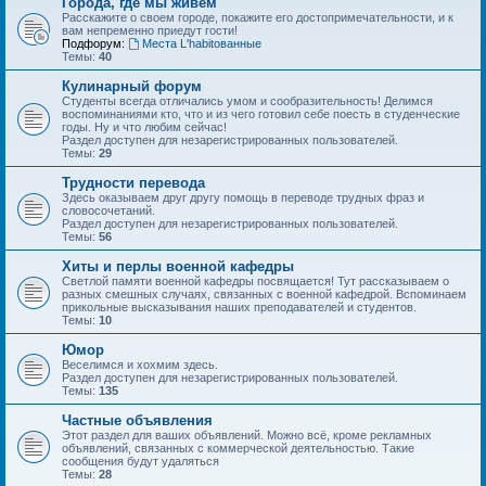
Города, где мы живем
Расскажите о своем городе, покажите его достопримечательности, и к
вам непременно приедут гости!
Подфорум:
Места L'habitованные
Темы:
40
Кулинарный форум
Студенты всегда отличались умом и сообразительность! Делимся
воспоминаниями кто, что и из чего готовил себе поесть в студенческие
годы. Ну и что любим сейчас!
Раздел доступен для незарегистрированных пользователей.
Темы:
29
Трудности перевода
Здесь оказываем друг другу помощь в переводе трудных фраз и
словосочетаний.
Раздел доступен для незарегистрированных пользователей.
Темы:
56
Хиты и перлы военной кафедры
Светлой памяти военной кафедры посвящается! Тут рассказываем о
разных смешных случаях, связанных с военной кафедрой. Вспоминаем
прикольные высказывания наших преподавателей и студентов.
Темы:
10
Юмор
Веселимся и хохмим здесь.
Раздел доступен для незарегистрированных пользователей.
Темы:
135
Частные объявления
Этот раздел для ваших объявлений. Можно всё, кроме рекламных
объявлений, связанных с коммерческой деятельностью. Такие
сообщения будут удаляться
Темы:
28