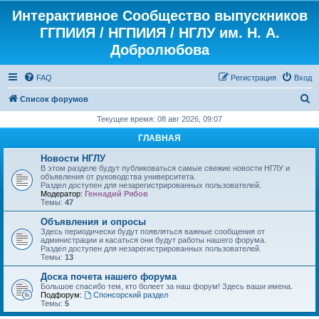
Интерактивное Сообщество выпускников
ГГПИИЯ / НГПИИЯ / НГЛУ им. Н. А.
Добролюбова
FAQ
Регистрация
Вход
П
Список форумов
о
Текущее время: 08 авг 2026, 09:07
и
ГЛАВНАЯ
с
Новости НГЛУ
к
В этом разделе будут публиковаться самые свежие новости НГЛУ и
объявления от руководства университета.
Раздел доступен для незарегистрированных пользователей.
Модератор:
Геннадий Рябов
Темы:
47
Объявления и опросы
Здесь периодически будут появляться важные сообщения от
администрации и касаться они будут работы нашего форума.
Раздел доступен для незарегистрированных пользователей.
Темы:
13
Доска почета нашего форума
Большое спасибо тем, кто болеет за наш форум! Здесь ваши имена.
Подфорум:
Спонсорский раздел
Темы:
5