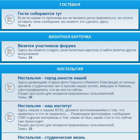
ГОСТЕВАЯ
Гости собираются тут
Если по каким-то причинам вы не желаете регистрироваться, но хотите
оставить свое сообщение, вы можете это сделать здесь
Темы:
8
ВИЗИТНАЯ КАРТОЧКА
Визитки участников форума
Здесь вы можете создать свою визитную карточку и найти визитки других
выпускников
Темы:
34
НОСТАЛЬГИЯ
Ностальгия - город юности нашей
Здесь размещаем старые фото Горького (Нижнего Новгорода) из личных
архивов студенческих лет и просим наших коллег, живущих в Нижнем,
сфотографировать эти же места сейчас.
Раздел доступен для незарегистрированных пользователей.
Темы:
38
Ностальгия - наш институт
Здесь пишем о нашем ВУЗе, делимся воспоминаниями о том, что
нравилось и что не нравилось.... Размещаем фотографии, сообщения
СМИ и другие материалы о том, каким он был, каким стал и что сейчас
там происходит.
Раздел доступен для незарегистрированных пользователей.
Темы:
19
Ностальгия - студенческая жизнь